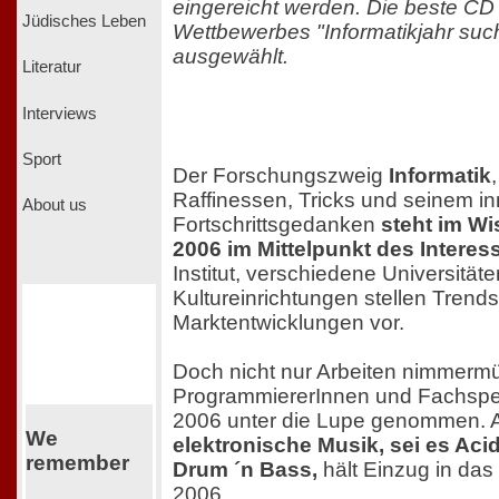
eingereicht werden. Die beste C
Jüdisches Leben
Wettbewerbes "Informatikjahr such
ausgewählt.
Literatur
Interviews
Sport
Der Forschungszweig
Informatik
Raffinessen, Tricks und seinem i
About us
Fortschrittsgedanken
steht im Wi
2006 im Mittelpunkt des Interes
Institut, verschiedene Universität
Kultureinrichtungen stellen Trend
Marktentwicklungen vor.
Doch nicht nur Arbeiten nimmerm
ProgrammiererInnen und Fachspez
2006 unter die Lupe genommen. 
We
elektronische Musik, sei es Aci
remember
Drum ´n Bass,
hält Einzug in das
2006.