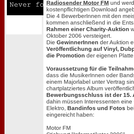
Radiosender Motor FM
und werd
kostenpflichtigen Download ange
Die 4 BewerberInnen mit den meis
kommen anschließend in die Ent
Rahmen einer Charity-Auktion
w
Oktober 2006 versteigert.
Die
GewinnerInnen
der Auktion e
Veröffentlichung auf Vinyl, Dub
die Promotion
der eigenen Platte
Voraussetzung für die Teilnahm
dass die MusikerInnen oder Bands
einem Majorlabel unter Vertrag sin
chartplatziertes Album veröffentli
Bewerbungsschluss ist der 15.
dahin müssen Interessenten eine
Elektro,
Bandinfos und Fotos
be
eingereicht haben:
Motor FM