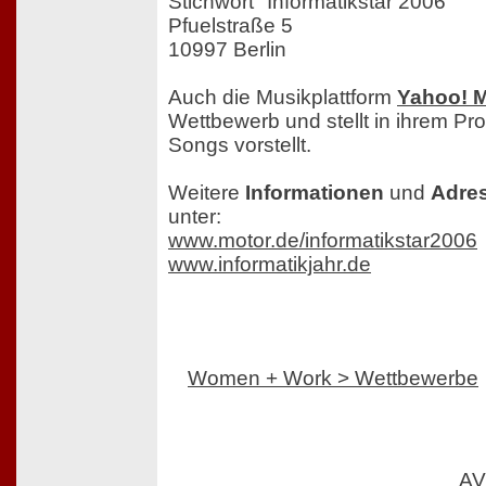
Stichwort "Informatikstar 2006"
Pfuelstraße 5
10997 Berlin
Auch die Musikplattform
Yahoo! 
Wettbewerb und stellt in ihrem P
Songs vorstellt.
Weitere
Informationen
und
Adre
unter:
www.motor.de/informatikstar2006
www.informatikjahr.de
Women + Work > Wettbewerbe
AV