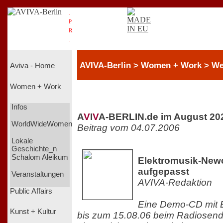
.
P
R
.
AVIVA-Berlin > Women + Work > We
Aviva - Home
Women + Work
Infos
A
V
I
V
A-BERLIN.de im August 20
WorldWideWomen
Beitrag vom 04.07.2006
Lokale
Geschichte_n
Schalom Aleikum
Elektromusik-New
aufgepasst
Veranstaltungen
AVIVA-Redaktion
Public Affairs
Eine Demo-CD mit E
Kunst + Kultur
bis zum 15.08.06 beim Radiosen