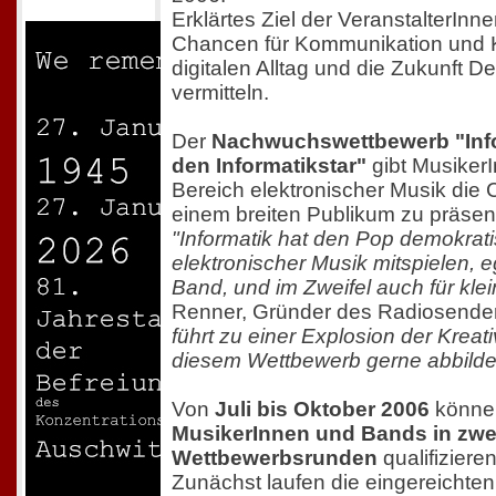
Erklärtes Ziel der VeranstalterInne
Chancen für Kommunikation und Kre
digitalen Alltag und die Zukunft D
vermitteln.
Der
Nachwuchswettbewerb "Info
den Informatikstar"
gibt Musiker
Bereich elektronischer Musik die
einem breiten Publikum zu präsent
"Informatik hat den Pop demokratis
elektronischer Musik mitspielen, eg
Band, und im Zweifel auch für kle
Renner, Gründer des Radiosende
führt zu einer Explosion der Kreativ
diesem Wettbewerb gerne abbilde
Von
Juli bis Oktober 2006
könne
MusikerInnen und Bands in zwe
Wettbewerbsrunden
qualifizieren
Zunächst laufen die eingereichte