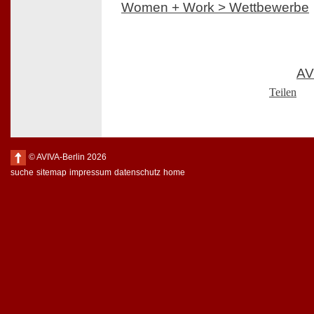
Women + Work > Wettbewerbe
AV
Teilen
© AVIVA-Berlin 2026
suche
sitemap
impressum
datenschutz
home