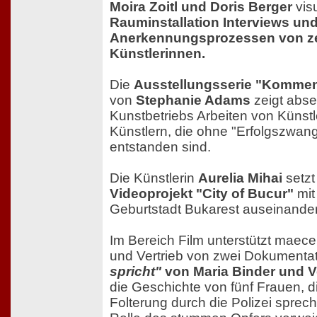
Moira Zoitl und Doris Berger
vis
Rauminstallation Interviews und
Anerkennungsprozessen von z
Künstlerinnen.
Die
Ausstellungsserie "Kommen
von
Stephanie Adams
zeigt abse
Kunstbetriebs Arbeiten von Künst
Künstlern, die ohne "Erfolgszwang"
entstanden sind.
Die Künstlerin
Aurelia Mihai
setzt
Videoprojekt "City of Bucur"
mit
Geburtstadt Bukarest auseinander
Im Bereich Film unterstützt maec
und Vertrieb von zwei Dokumentat
spricht"
von Maria Binder und 
die Geschichte von fünf Frauen, di
Folterung durch die Polizei sprec