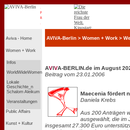
.
P
R
.
AVIVA-Berlin > Women + Work > We
Aviva - Home
Women + Work
Infos
A
V
I
V
A-BERLIN.de im August 20
WorldWideWomen
Beitrag vom 23.01.2006
Lokale
Geschichte_n
Schalom Aleikum
Maecenia fördert 
Daniela Krebs
Veranstaltungen
Public Affairs
Aus 200 Anträgen w
ausgewählt, die im 
Kunst + Kultur
insgesamt 27.300 Euro unterstütz