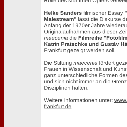
Rolle des stummen Opfers verwei
Helke Sanders
filmischer Essay
Malestream"
lässt die Diskurse
Anfang der 1970er Jahre wiederau
Originalaufnahmen aus dieser Zei
maecenia
die
Filmreihe "Fotofil
Katrin Pratschke und Gustáv 
Frankfurt gezeigt werden soll.
Die Stiftung
maecenia
fördert gezi
Frauen in Wissenschaft und Kunst
ganz unterschiedliche Formen d
und sich nicht immer an die Grenze
Disziplinen halten.
Weitere Informationen unter:
www.
frankfurt.de