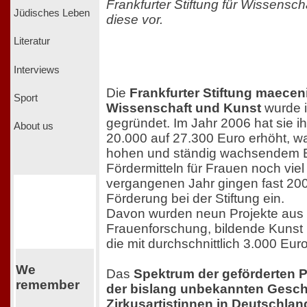
Frankfurter Stiftung für Wissenscha
Jüdisches Leben
diese vor.
Literatur
Interviews
Die
Frankfurter Stiftung maeceni
Sport
Wissenschaft und Kunst
wurde 
gegründet. Im Jahr 2006 hat sie 
About us
20.000 auf 27.300 Euro erhöht,
hohen und ständig wachsendem B
Fördermitteln für Frauen noch viel 
vergangenen Jahr gingen fast 200
Förderung bei der Stiftung ein.
Davon wurden neun Projekte aus
Frauenforschung, bildende Kunst 
die mit durchschnittlich 3.000 Eur
We
Das
Spektrum der geförderten P
remember
der bislang unbekannten Gesch
Zirkusartistinnen in Deutschla