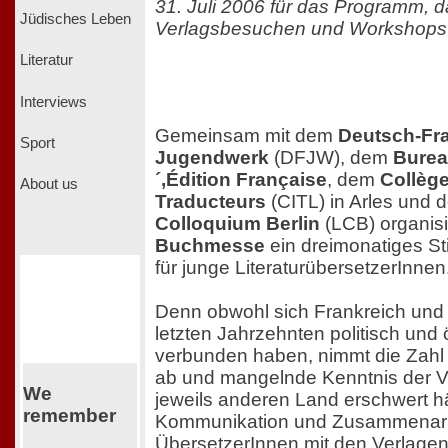
31. Juli 2006 für das Programm, 
Jüdisches Leben
Verlagsbesuchen und Workshops 
Literatur
Interviews
Gemeinsam mit dem
Deutsch-Fr
Sport
Jugendwerk
(DFJW), dem
Bureau
´,Édition Française
, dem
Collège
About us
Traducteurs
(CITL) in Arles und
Colloquium Berlin
(LCB) organisi
Buchmesse
ein dreimonatiges S
für junge LiteraturübersetzerInnen
Denn obwohl sich Frankreich und
letzten Jahrzehnten politisch un
verbunden haben, nimmt die Zahl
ab und mangelnde Kenntnis der Ve
We
jeweils anderen Land erschwert hä
remember
Kommunikation und Zusammenarb
ÜbersetzerInnen mit den Verlagen