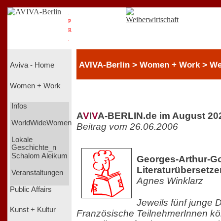
.
P
R
.
AVIVA-Berlin > Women + Work > We
Aviva - Home
Women + Work
Infos
A
V
I
V
A-BERLIN.de im August 20
WorldWideWomen
Beitrag vom 26.06.2006
Lokale
Geschichte_n
Schalom Aleikum
Georges-Arthur-G
Literaturübersetz
Veranstaltungen
Agnes Winklarz
Public Affairs
Jeweils fünf junge
Kunst + Kultur
Französische TeilnehmerInnen kö