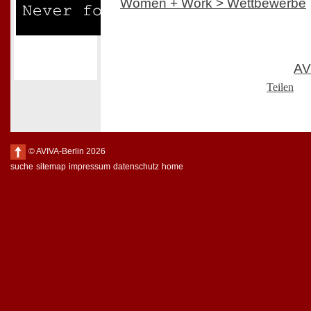
Women + Work > Wettbewerbe
AV
Teilen
© AVIVA-Berlin 2026
suche
sitemap
impressum
datenschutz
home