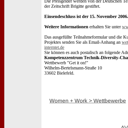
Die Preisgelder werden von der Deutschen Tel
der Zeitschrift Brigitte gestiftet.
Einsendeschluss ist der 15. November 2006
Weitere Informationen
erhalten Sie unter
ww
Das ausgefüllte Teilnahmeformular und die Ku
Projektes senden Sie als Email-Anhang an
we
interntet.de
Sie können es auch postalisch an folgende Adr
Kompetenzzentrum Technik-Diversity-Chan
Wettbewerb "Get it on!"
Wilhelm-Bertelsmann-Straße 10
33602 Bielefeld.
Women + Work > Wettbewerbe
AV