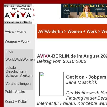
.
P
R
.
AVIVA-Berlin > Women + Work > We
Aviva - Home
Women + Work
Infos
A
V
I
V
A-BERLIN.de im August 20
WorldWideWomen
Beitrag vom 30.10.2006
Lokale
Geschichte_n
Schalom Aleikum
Get it on - Jobper
Jana Muschick
Veranstaltungen
Public Affairs
Der Wettbewerb förd
Findung neuer Beru
Kunst + Kultur
Internet für Frauen. Konzepte we