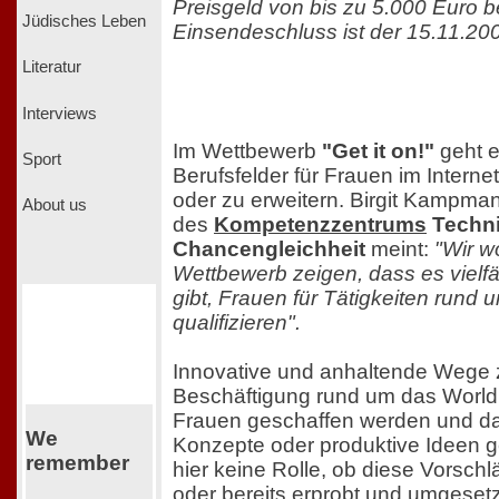
Preisgeld von bis zu 5.000 Euro b
Jüdisches Leben
Einsendeschluss ist der 15.11.20
Literatur
Interviews
Im Wettbewerb
"Get it on!"
geht e
Sport
Berufsfelder für Frauen im Intern
oder zu erweitern. Birgit Kampman
About us
des
Kompetenzzentrums
Techni
Chancengleichheit
meint:
"Wir w
Wettbewerb zeigen, dass es vielfä
gibt, Frauen für Tätigkeiten rund 
qualifizieren".
Innovative und anhaltende Wege 
Beschäftigung rund um das World
Frauen geschaffen werden und da
We
Konzepte oder produktive Ideen ge
remember
hier keine Rolle, ob diese Vorschl
oder bereits erprobt und umgeset