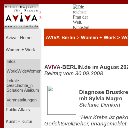
.
P
R
.
AVIVA-Berlin > Women + Work > 
Aviva - Home
Women + Work
Infos
A
V
I
V
A-BERLIN.de im August 20
WorldWideWomen
Beitrag vom 30.09.2008
Lokale
Geschichte_n
Schalom Aleikum
Diagnose Brustkre
mit Sylvia Magro
Veranstaltungen
Stefanie Denkert
Public Affairs
"Herr Krebs ist gek
Kunst + Kultur
Gerichtsvollzieher, unangemeldet.