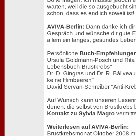
warten, weil die so ausgebucht sin
schon, dass es endlich soweit ist!
AVIVA-Berlin:
Dann danke ich dir 
Gespräch und wünsche dir gute E
allem ein langes, gesundes Leben
Persönliche
Buch-Empfehlunge
Ursula Goldmann-Posch und Rita 
Lebensbuch-Brustkrebs"
Dr. D. Gingras und Dr. R. Bálive
keine Himbeeren"
David Servan-Schreiber "Anti-Kre
Auf Wunsch kann unseren Leseri
denen, die selbst von Brustkrebs b
Kontakt zu Sylvia Magro
vermitte
Weiterlesen auf AVIVA-Berlin:
Brustkrebsmonat Oktober 2008
mi