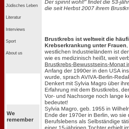
Der spinnt wohl!" findet die 53-jäh
Jüdisches Leben
die seit Herbst 2007 ihrem Brustkr
Literatur
Interviews
Brustkrebs ist weltweit die häuf
Sport
Krebserkrankung unter Frauen
,
westlichen Industrieländern ist 
About us
wie es medizinisch heißt, weit verb
Brustkrebs-Bewusstseins-Monat i
Anfang der 1990er in den USA in
wurde, sprach AVIVA-Berlin-Redak
Denkert mit Sylvia Magro über ihr
Erfahrung mit dem Brustkrebs, der
Vor- und Nachsorge noch lange ke
bedeutet!
Sylvia Magro, geb. 1955 in Wilhel
We
Ende der 1970er in Berlin, wo sie 
remember
Berufslebens als Selbständige täti
einer 15-jährigen Tochter erhielt