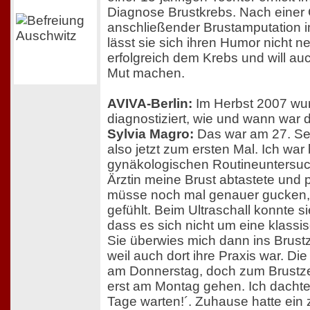
Diagnose Brustkrebs. Nach eine
anschließender Brustamputation i
lässt sie sich ihren Humor nicht n
erfolgreich dem Krebs und will a
Mut machen.
AVIVA-Berlin:
Im Herbst 2007 wur
diagnostiziert, wie und wann war
Sylvia Magro:
Das war am 27. Sep
also jetzt zum ersten Mal. Ich war 
gynäkologischen Routineuntersu
Ärztin meine Brust abtastete und pl
müsse noch mal genauer gucken, 
gefühlt. Beim Ultraschall konnte si
dass es sich nicht um eine klassi
Sie überwies mich dann ins Brus
weil auch dort ihre Praxis war. D
am Donnerstag, doch zum Brustze
erst am Montag gehen. Ich dachte,
Tage warten!´. Zuhause hatte ein 