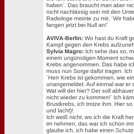
haben´. Das braucht man aber nic
nicht nachlässig sein mit den Un
Radiologe meinte zu mir, ´Wir habe
fangen jetzt bei Null an!´
AVIVA-Berlin:
Wo hast du Kraft g
Kampf gegen den Krebs aufzun
Sylvia Magro:
Ich sehe das so, m
einem ungünstigen Moment schw
Krebs angenommen. Das habe ich
muss nun Sorge dafür tragen. Ic
´Herr Krebs ist gekommen, wie ein
unangemeldet. Auf einmal war er d
Wat will der hier? Der soll abhaue
nicht wieder zu kommen!´ Ich käm
Brustkrebs, ich trotze ihm. Hier so 
und lacht)!
Ich weiß nicht, wo ich die Kraft he
im nehmen, das war ich schon i
glaube ich, ich habe einen Schutz