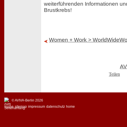
weiterführenden Informationen u
Brustkrebs!
Women + Work > WorldWideW
AV
Teilen
© AVIVA-Berlin 2026
suche
sitemap
impressum
datenschutz
home