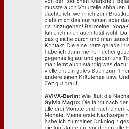
von der ´tödlichen Krankheit´ befal
musste auch Vorurteile abbauen. 
dachte ich, wenn ich zum Brustkr
zieht mich das nur runter, aber da
da hinzugehen! Bei meiner Yoga-G
fühle ich mich auch total wohl. D
das gleiche durch und man tauscht
Kontakt. Die eine hatte gerade ihr
habe ich dann meine Tücher gesc
gegenseitig auf und geben uns Ti
man lernt auch ständig was dazu: 
vielleicht ein gutes Buch zum The
andere einen Kräutertee usw. Und 
Zeit gut drauf!
AVIVA-Berlin:
Wie läuft die Nach
Sylvia Magro:
Die fängt nach de
alle drei Monate und nach einem J
Monate. Meine erste Nachsorge ha
habe ich zu meiner Onkologin gesa
die fünf Jahre an, vor denen alle 