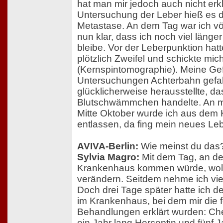
hat man mir jedoch auch nicht erkl
Untersuchung der Leber hieß es d
Metastase. An dem Tag war ich völl
nun klar, dass ich noch viel läng
bleibe. Vor der Leberpunktion hat
plötzlich Zweifel und schickte m
(Kernspintomographie). Meine Gef
Untersuchungen Achterbahn gefah
glücklicherweise herausstellte, da
Blutschwämmchen handelte. An 
Mitte Oktober wurde ich aus dem
entlassen, da fing mein neues Le
AVIVA-Berlin:
Wie meinst du das
Sylvia Magro:
Mit dem Tag, an d
Krankenhaus kommen würde, woll
verändern. Seitdem nehme ich vie
Doch drei Tage später hatte ich 
im Krankenhaus, bei dem mir die 
Behandlungen erklärt wurden: Ch
ein Jahr lang Herceptin und fünf 