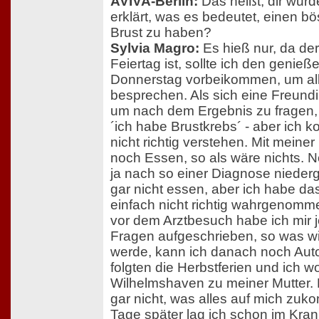
AVIVA-Berlin:
Das heißt, dir wurde
erklärt, was es bedeutet, einen bö
Brust zu haben?
Sylvia Magro:
Es hieß nur, da der
Feiertag ist, sollte ich den genie
Donnerstag vorbeikommen, um all
besprechen. Als sich eine Freund
um nach dem Ergebnis zu fragen, 
´ich habe Brustkrebs´ - aber ich 
nicht richtig verstehen. Mit meine
noch Essen, so als wäre nichts. 
ja nach so einer Diagnose niede
gar nicht essen, aber ich habe d
einfach nicht richtig wahrgenom
vor dem Arztbesuch habe ich mir
Fragen aufgeschrieben, so was wi
werde, kann ich danach noch Auto
folgten die Herbstferien und ich w
Wilhelmshaven zu meiner Mutter.
gar nicht, was alles auf mich zu
Tage später lag ich schon im Kra