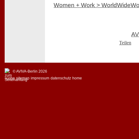
Women + Work > WorldWideW
AV
Teilen
© AVIVA-Berlin 2026
suche
sitemap
impressum
datenschutz
home