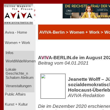
.
P
R
.
AVIVA-Berlin > Women + Work > 
Aviva - Home
Women + Work
Infos
A
V
I
V
A-BERLIN.de im August 20
WorldWideWomen
Beitrag vom 04.01.2021
Lokale
Geschichte_n
Schalom Aleikum
Jeanette Wolff – J
sozialdemokratisch
Veranstaltungen
Holocaust-Überle
Public Affairs
AVIVA-Redaktion
Kunst + Kultur
Die im Dezember 2020 erschienen