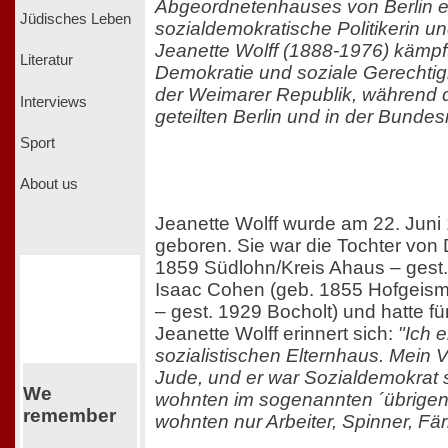
Abgeordnetenhauses von Berlin er
Jüdisches Leben
sozialdemokratische Politikerin un
Jeanette Wolff (1888-1976) kämpfte
Literatur
Demokratie und soziale Gerechtigk
der Weimarer Republik, während d
Interviews
geteilten Berlin und in der Bundes
Sport
About us
Jeanette Wolff wurde am 22. Juni 
geboren. Sie war die Tochter von
1859 Südlohn/Kreis Ahaus – gest.
Isaac Cohen (geb. 1855 Hofgeisma
– gest. 1929 Bocholt) und hatte fü
Jeanette Wolff erinnert sich:
"Ich 
sozialistischen Elternhaus. Mein V
Jude, und er war Sozialdemokrat s
We
wohnten im sogenannten ´übrigen V
remember
wohnten nur Arbeiter, Spinner, Fär