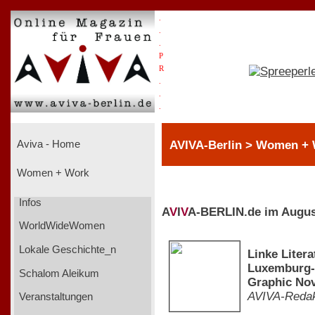
.
.
.
P
R
.
.
.
AVIVA-Berlin > Women +
Aviva - Home
Women + Work
Infos
A
V
I
V
A-BERLIN.de im Augus
WorldWideWomen
Lokale Geschichte_n
Linke Liter
Luxemburg-S
Schalom Aleikum
Graphic Nov
AVIVA-Redak
Veranstaltungen