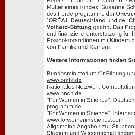
Bereits im Jahr 2007 wurde die Wi
Mutter eines Kindes, Susanne Sc
des Förderprogramms der
Unesc
´ORÉAL Deutschland
und der
Ch
Volhard-Stiftung
geehrt. Das Prog
und finanzielle Unterstützung für
Postdoktorandinnen mit Kindern b
von Familie und Karriere.
Weitere Informationen finden Si
Bundesministerium für Bildung u
www.bmbf.de
Nationales Netzwerk Computation
www.nncn.de
"For Women in Science", Deutsch
programm.de
"For Women in Science", Internati
www.forwomeninscience.com
Allgemeine Angaben zur Situation
Studium und Wissenschaft finden 