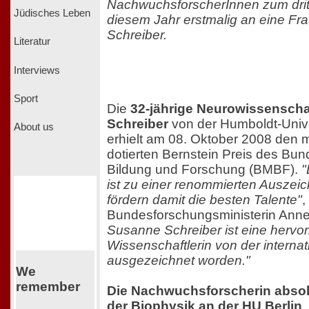
NachwuchsforscherInnen zum dritt
Jüdisches Leben
diesem Jahr erstmalig an eine Fr
Schreiber.
Literatur
Interviews
Sport
Die
32-jährige Neurowissenscha
Schreiber
von der Humboldt-Univer
About us
erhielt am 08. Oktober 2008 den m
dotierten Bernstein Preis des Bun
Bildung und Forschung (BMBF).
"
ist zu einer renommierten Auszei
fördern damit die besten Talente"
,
Bundesforschungsministerin Ann
Susanne Schreiber ist eine hervo
Wissenschaftlerin von der internat
ausgezeichnet worden."
We
remember
Die Nachwuchsforscherin absolv
der Biophysik an der HU Berlin
.