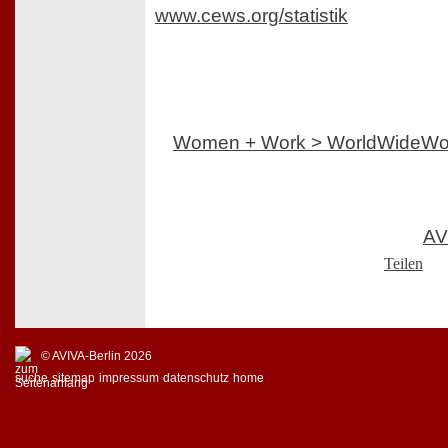
www.cews.org/statistik
Women + Work > WorldWideW
AV
Teilen
© AVIVA-Berlin 2026
suche
sitemap
impressum
datenschutz
home