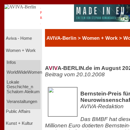
.
P
R
.
AVIVA-Berlin > Women + Work > 
Aviva - Home
Women + Work
Infos
A
V
I
V
A-BERLIN.de im August 20
WorldWideWomen
Beitrag vom 20.10.2008
Lokale
Geschichte_n
Schalom Aleikum
Bernstein-Preis fü
Neurowissenschaft
Veranstaltungen
AVIVA-Redaktion
Public Affairs
Das BMBF hat diese
Kunst + Kultur
Millionen Euro dotierten Bernstein