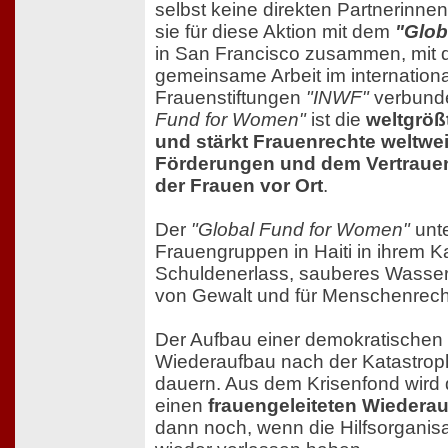
selbst keine direkten Partnerinnen i
sie für diese Aktion mit dem
"Glob
in San Francisco zusammen, mit d
gemeinsame Arbeit im internation
Frauenstiftungen
"INWF"
verbunde
Fund for Women"
ist die
weltgröß
und stärkt Frauenrechte weltweit
Förderungen und dem Vertrauen 
der Frauen vor Ort
.
Der
"Global Fund for Women"
unte
Frauengruppen in Haiti in ihrem K
Schuldenerlass, sauberes Wasser, 
von Gewalt und für Menschenrech
Der Aufbau einer demokratischen 
Wiederaufbau nach der Katastroph
dauern. Aus dem Krisenfond wird
einen
frauengeleiteten Wiederau
dann noch, wenn die Hilfsorganis