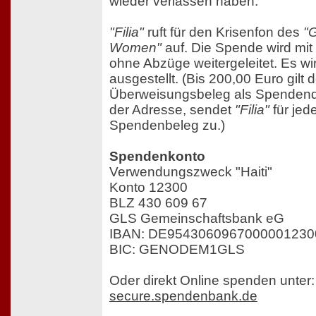
wieder verlassen haben.
"Filia"
ruft für den Krisenfon des
"G
Women"
auf. Die Spende wird mit
ohne Abzüge weitergeleitet. Es w
ausgestellt. (Bis 200,00 Euro gilt d
Überweisungsbeleg als Spendenqu
der Adresse, sendet
"Filia"
für jed
Spendenbeleg zu.)
Spendenkonto
Verwendungszweck "Haiti"
Konto 12300
BLZ 430 609 67
GLS Gemeinschaftsbank eG
IBAN: DE9543060967000001230
BIC: GENODEM1GLS
Oder direkt Online spenden unter:
secure.spendenbank.de