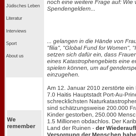
noch eine weitere Frage auf: Wie 
Jüdisches Leben
Spendengeldern...
Literatur
Interviews
... gelangen in die Hände von Fra
Sport
"filia", "Global Fund for Women",
setzen sich dafür ein, dass Frau
About us
eines Katastrophengebiets eine e
spielen können, um auf genderspe
einzugehen.
Am 12. Januar 2010 zerstörte ein
7.0 Haitis Hauptstadt Port-Au-Prin
schrecklichsten Naturkatastrophen
sind schätzungsweise 200.000 F
Kinder gestorben, 250.000 Mensch
We
1.5 Millionen obdachlos. Der Karibi
remember
Land der Ruinen -
der Wiederauf
Versorgung der Menschen haben 