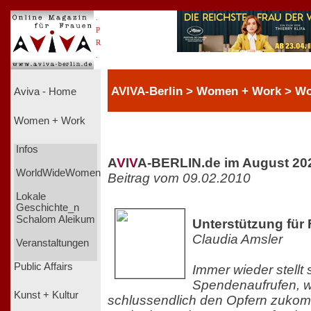
.
P
R
.
AVIVA-Berlin > Women + Work > 
Aviva - Home
Women + Work
Infos
A
V
I
V
A-BERLIN.de im August 20
WorldWideWomen
Beitrag vom 09.02.2010
Lokale
Geschichte_n
Schalom Aleikum
Unterstützung für 
Claudia Amsler
Veranstaltungen
Public Affairs
Immer wieder stellt 
Spendenaufrufen, wi
Kunst + Kultur
schlussendlich den Opfern zukomm