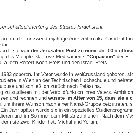
senschaftseinrichtung des Staates Israel steht.
ri ab, der für zwei dreijährige Amtszeiten als Präsident fu
dar.
wurde sie
von der Jerusalem Post zu einer der 50 einflus
ung des Multiple-Sklerose-Medikaments
"Copaxone"
der Fir
 a. den Robert-Koch-Preis und den Israel-Preis.
1933 geboren. Ihr Vater wurde in Weißrussland geboren, sied
tudierte in Wien an der Technischen Hochschule und heirate
ulouse und schließlich zurück nach Palästina.
g zu studieren mit der Vorbildfunktion ihres Vaters. Ambition
lesen und rechnen und
wusste im Alter von 15, dass sie si
g, um ihrem Wunsch nach einer Nahal-Gruppe beizutreten, sc
 Ein Jahr später wurde sie in ein spezielles Studienprogr
ieren und im Sommer dem Militär zu dienen. Nach dem Master
it dem sie zwei Kinder hat: Michal und Yoram.