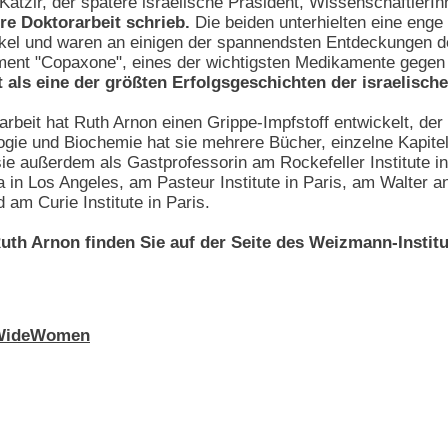
 Katzir, der spätere israelische Präsident, WissenschaftlerI
hre Doktorarbeit schrieb.
Die beiden unterhielten eine eng
kel und waren an einigen der spannendsten Entdeckungen des
ment "Copaxone", eines der wichtigsten Medikamente gegen m
 als eine der größten Erfolgsgeschichten der israelisc
arbeit hat Ruth Arnon einen Grippe-Impfstoff entwickelt, der
ie und Biochemie hat sie mehrere Bücher, einzelne Kapitel u
sie außerdem als Gastprofessorin am Rockefeller Institute in
ia in Los Angeles, am Pasteur Institute in Paris, am Walter a
am Curie Institute in Paris.
uth Arnon finden Sie auf der Seite des Weizmann-Institu
WideWomen