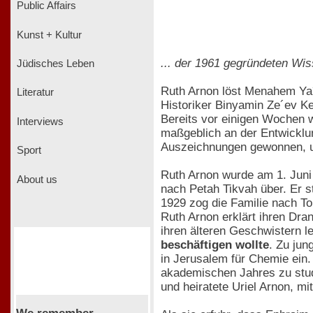
Public Affairs
Kunst + Kultur
... der 1961 gegründeten Wis
Jüdisches Leben
Ruth Arnon löst Menahem Ya´a
Literatur
Historiker Binyamin Ze´ev Ke
Bereits vor einigen Wochen 
Interviews
maßgeblich an der Entwickl
Auszeichnungen gewonnen, u.
Sport
Ruth Arnon wurde am 1. Juni 
About us
nach Petah Tikvah über. Er s
1929 zog die Familie nach To
Ruth Arnon erklärt ihren Dran
ihren älteren Geschwistern 
beschäftigen wollte
. Zu jun
in Jerusalem für Chemie ein.
akademischen Jahres zu stud
und heiratete Uriel Arnon, m