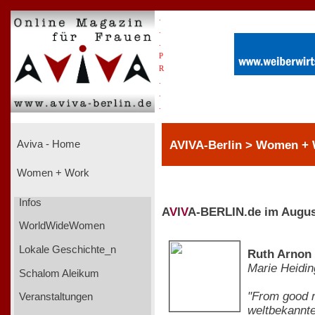
.
.
.
P
R
.
.
.
AVIVA-Berlin > Women +
Aviva - Home
Women + Work
Infos
A
V
I
V
A-BERLIN.de im Augus
WorldWideWomen
Lokale Geschichte_n
Ruth Arnon 
Marie Heidin
Schalom Aleikum
"From good re
Veranstaltungen
weltbekannte