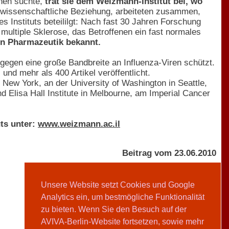
nnen suchte,
trat sie dem Weizmann-Institut bei, wo
e wissenschaftliche Beziehung, arbeiteten zusammen,
 Instituts beteililgt: Nach fast 30 Jahren Forschung
ultiple Sklerose, das Betroffenen ein fast normales
hen Pharmazeutik bekannt.
 gegen eine große Bandbreite an Influenza-Viren schützt.
nd mehr als 400 Artikel veröffentlicht.
 New York, an der University of Washington in Seattle,
nd Elisa Hall Institute in Melbourne, am Imperial Cancer
ts unter:
www.weizmann.ac.il
Beitrag vom 23.06.2010
Unsere Website setzt Cookies und Google
Analytics ein, um bestmögliche Funktionalität
AVIVA-Redaktion
zu bieten. Wenn Sie den Besuch auf der
Teilen
AVIVA-Berlin-Website fortsetzen, sowie mehr