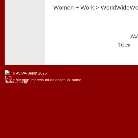
Women + Work > WorldWideW
AV
Teilen
© AVIVA-Berlin 2026
suche
sitemap
impressum
datenschutz
home