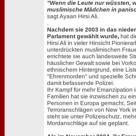
"Wenn die Leute nur wüssten, w
muslimische Mädchen in panisc
sagt Ayaan Hirsi Ali.
.
Nachdem sie 2003 in das niede
Parlament gewählt wurde,
hat d
Hirsi Ali in vieler Hinsicht Pionierar
unterdrückten muslimischen Fraue
errichtete sie auch landesweite Str
häuslicher Gewalt sowie bei Vor
ethnischem Hintergrund, eine List
"Ehrenmorden" und spezielle Schu
damit befassende Polizei.
Ihr Kampf für mehr Emanzipation 
Familien hat sie inzwischen zu ei
Personen in Europa gemacht. Sei
Terroranschlägen von New York 
steht sie unter Polizeischutz, me
Mordanschläge auf sie geplant.