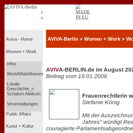
.
P
R
.
AVIVA-Berlin > Women + Work > 
Aviva - Home
Women + Work
Infos
A
V
I
V
A-BERLIN.de im August 20
WorldWideWomen
Beitrag vom 19.01.2006
Lokale
Geschichte_n
Schalom Aleikum
Frauenrechtlerin w
Stefanie König
Veranstaltungen
Public Affairs
Mit der Auszeichnu
Jahres" würdigt Rea
Kunst + Kultur
couragierte Parlamentsabgeordnete