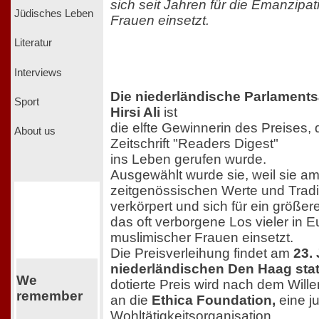
sich seit Jahren für die Emanzipa
Jüdisches Leben
Frauen einsetzt.
Literatur
Interviews
Die niederländische Parlament
Sport
Hirsi Ali
ist
die elfte Gewinnerin des Preises,
About us
Zeitschrift "Readers Digest"
ins Leben gerufen wurde.
Ausgewählt wurde sie, weil sie am
zeitgenössischen Werte und Trad
verkörpert und sich für ein größe
das oft verborgene Los vieler in 
muslimischer Frauen einsetzt.
Die Preisverleihung findet am
23.
niederländischen Den Haag stat
We
dotierte Preis wird nach dem Wille
remember
an die
Ethica Foundation,
eine j
Wohltätigkeitsorganisation