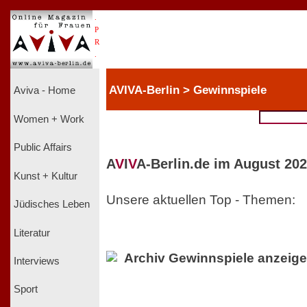
.
P
R
.
AVIVA-Berlin > Gewinnspiele
Aviva - Home
Women + Work
Public Affairs
A
V
I
V
A-Berlin.de im August 202
Kunst + Kultur
Unsere aktuellen Top - Themen:
Jüdisches Leben
Literatur
Archiv Gewinnspiele anzeig
Interviews
Sport