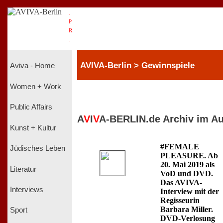
.
P
R
.
AVIVA-Berlin > Gewinnspiele
Aviva - Home
Women + Work
Public Affairs
A
V
I
V
A-BERLIN.de Archiv im Au
Kunst + Kultur
#FEMALE
Jüdisches Leben
PLEASURE. Ab
20. Mai 2019 als
Literatur
VoD und DVD.
Das AVIVA-
Interviews
Interview mit der
Regisseurin
Barbara Miller.
Sport
DVD-Verlosung