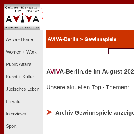
.
P
R
.
AVIVA-Berlin > Gewinnspiele
Aviva - Home
Women + Work
Public Affairs
A
V
I
V
A-Berlin.de im August 202
Kunst + Kultur
Unsere aktuellen Top - Themen:
Jüdisches Leben
Literatur
Archiv Gewinnspiele anzeig
Interviews
Sport