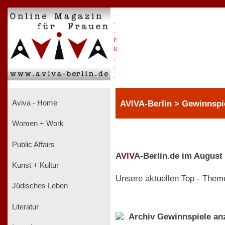
.
.
.
P
R
.
.
.
AVIVA-Berlin > Gewinnspi
Aviva - Home
Women + Work
Public Affairs
A
V
I
V
A-Berlin.de im August
Kunst + Kultur
Unsere aktuellen Top - Them
Jüdisches Leben
Literatur
Archiv Gewinnspiele an