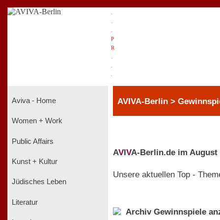
.
.
.
P
R
.
.
.
AVIVA-Berlin > Gewinnspi
Aviva - Home
Women + Work
Public Affairs
A
V
I
V
A-Berlin.de im August
Kunst + Kultur
Unsere aktuellen Top - Them
Jüdisches Leben
Literatur
Archiv Gewinnspiele an