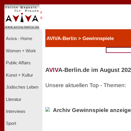
.
P
R
.
AVIVA-Berlin > Gewinnspiele
Aviva - Home
Women + Work
Public Affairs
A
V
I
V
A-Berlin.de im August 202
Kunst + Kultur
Unsere aktuellen Top - Themen:
Jüdisches Leben
Literatur
Archiv Gewinnspiele anzeig
Interviews
Sport