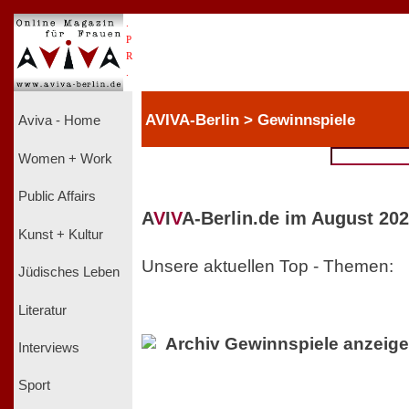
.
P
R
.
AVIVA-Berlin > Gewinnspiele
Aviva - Home
Women + Work
Public Affairs
A
V
I
V
A-Berlin.de im August 202
Kunst + Kultur
Unsere aktuellen Top - Themen:
Jüdisches Leben
Literatur
Archiv Gewinnspiele anzeig
Interviews
Sport