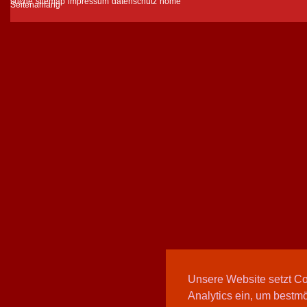
suche
sitemap
impressum
datenschutz
home
Unsere Website setzt C
Analytics ein, um bestmö