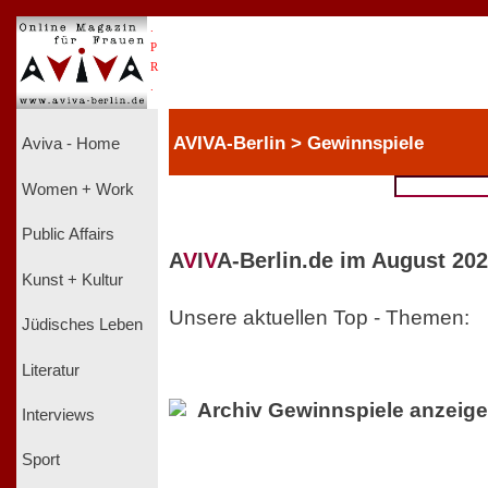
.
P
R
.
AVIVA-Berlin > Gewinnspiele
Aviva - Home
Women + Work
Public Affairs
A
V
I
V
A-Berlin.de im August 202
Kunst + Kultur
Unsere aktuellen Top - Themen:
Jüdisches Leben
Literatur
Archiv Gewinnspiele anzeig
Interviews
Sport