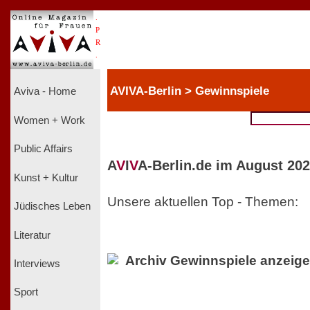
.
P
R
.
AVIVA-Berlin > Gewinnspiele
Aviva - Home
Women + Work
Public Affairs
A
V
I
V
A-Berlin.de im August 202
Kunst + Kultur
Unsere aktuellen Top - Themen:
Jüdisches Leben
Literatur
Archiv Gewinnspiele anzeig
Interviews
Sport