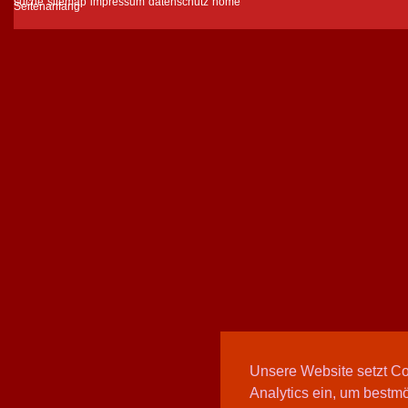
suche
sitemap
impressum
datenschutz
home
Unsere Website setzt C
Analytics ein, um bestmö