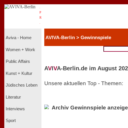
.
P
R
.
AVIVA-Berlin > Gewinnspiele
Aviva - Home
Women + Work
Public Affairs
A
V
I
V
A-Berlin.de im August 202
Kunst + Kultur
Unsere aktuellen Top - Themen:
Jüdisches Leben
Literatur
Archiv Gewinnspiele anzeig
Interviews
Sport