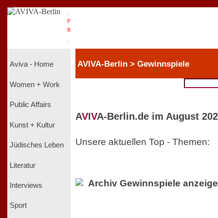
.
P
R
.
AVIVA-Berlin > Gewinnspiele
Aviva - Home
Women + Work
Public Affairs
A
V
I
V
A-Berlin.de im August 202
Kunst + Kultur
Unsere aktuellen Top - Themen:
Jüdisches Leben
Literatur
Archiv Gewinnspiele anzeig
Interviews
Sport