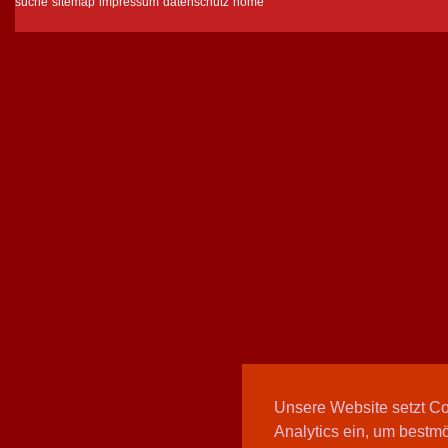
suche
sitemap
impressum
datenschutz
home
Unsere Website setzt C
Analytics ein, um bestmö