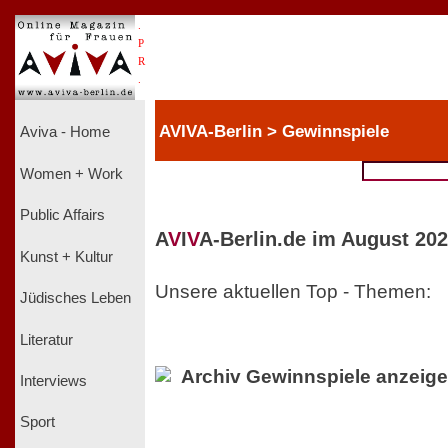
.
P
R
.
AVIVA-Berlin > Gewinnspiele
Aviva - Home
Women + Work
Public Affairs
A
V
I
V
A-Berlin.de im August 202
Kunst + Kultur
Unsere aktuellen Top - Themen:
Jüdisches Leben
Literatur
Archiv Gewinnspiele anzeig
Interviews
Sport