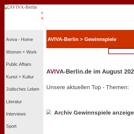
.
P
R
.
AVIVA-Berlin > Gewinnspiele
Aviva - Home
Women + Work
Public Affairs
A
V
I
V
A-Berlin.de im August 202
Kunst + Kultur
Unsere aktuellen Top - Themen:
Jüdisches Leben
Literatur
Archiv Gewinnspiele anzeig
Interviews
Sport