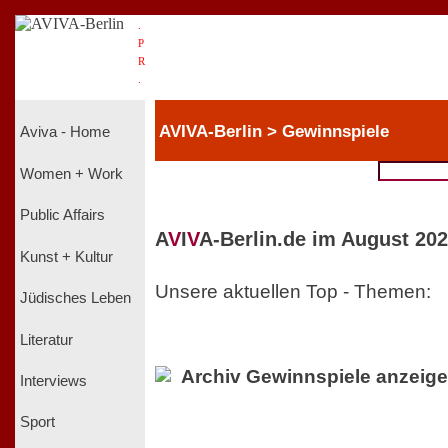
.
P
R
.
AVIVA-Berlin > Gewinnspiele
Aviva - Home
Women + Work
Public Affairs
A
V
I
V
A-Berlin.de im August 202
Kunst + Kultur
Unsere aktuellen Top - Themen:
Jüdisches Leben
Literatur
Archiv Gewinnspiele anzeig
Interviews
Sport