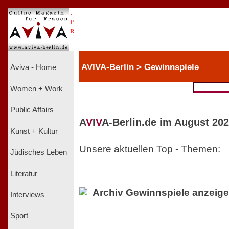
.
P
R
.
AVIVA-Berlin > Gewinnspiele
Aviva - Home
Women + Work
Public Affairs
A
V
I
V
A-Berlin.de im August 202
Kunst + Kultur
Unsere aktuellen Top - Themen:
Jüdisches Leben
Literatur
Archiv Gewinnspiele anzeig
Interviews
Sport