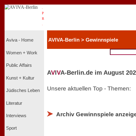
.
P
R
.
AVIVA-Berlin > Gewinnspiele
Aviva - Home
Women + Work
Public Affairs
A
V
I
V
A-Berlin.de im August 202
Kunst + Kultur
Unsere aktuellen Top - Themen:
Jüdisches Leben
Literatur
Archiv Gewinnspiele anzeig
Interviews
Sport