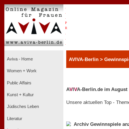
.
.
.
P
R
.
.
.
AVIVA-Berlin > Gewinnspi
Aviva - Home
Women + Work
Public Affairs
A
V
I
V
A-Berlin.de im August
Kunst + Kultur
Unsere aktuellen Top - Them
Jüdisches Leben
Literatur
Archiv Gewinnspiele an