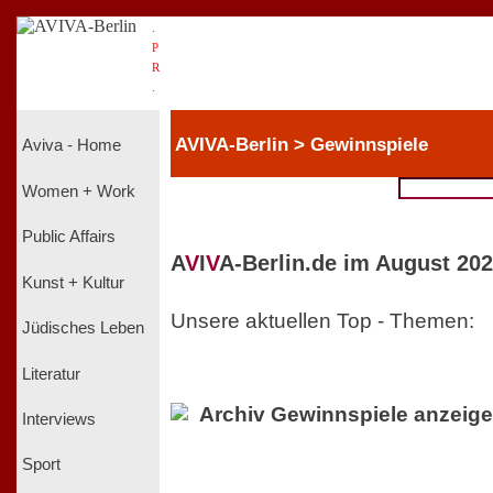
.
P
R
.
AVIVA-Berlin > Gewinnspiele
Aviva - Home
Women + Work
Public Affairs
A
V
I
V
A-Berlin.de im August 202
Kunst + Kultur
Unsere aktuellen Top - Themen:
Jüdisches Leben
Literatur
Archiv Gewinnspiele anzeig
Interviews
Sport