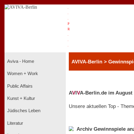
.
.
.
P
R
.
.
.
AVIVA-Berlin > Gewinnspi
Aviva - Home
Women + Work
Public Affairs
A
V
I
V
A-Berlin.de im August
Kunst + Kultur
Unsere aktuellen Top - Them
Jüdisches Leben
Literatur
Archiv Gewinnspiele an