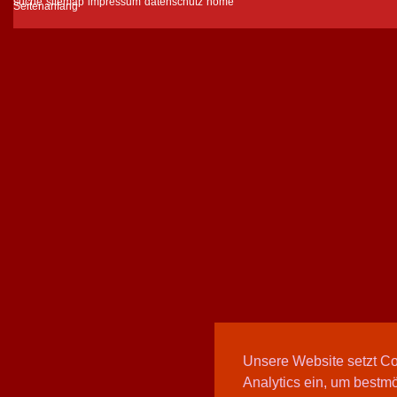
suche
sitemap
impressum
datenschutz
home
Unsere Website setzt C
Analytics ein, um bestmö