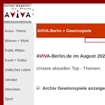
.
P
R
.
AVIVA-Berlin > Gewinnspiele
Aviva - Home
Women + Work
Public Affairs
A
V
I
V
A-Berlin.de im August 202
Kunst + Kultur
Unsere aktuellen Top - Themen:
Jüdisches Leben
Literatur
Archiv Gewinnspiele anzeig
Interviews
Sport