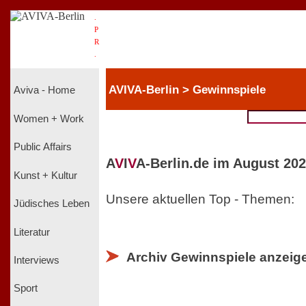
.
P
R
.
AVIVA-Berlin > Gewinnspiele
Aviva - Home
Women + Work
Public Affairs
A
V
I
V
A-Berlin.de im August 202
Kunst + Kultur
Unsere aktuellen Top - Themen:
Jüdisches Leben
Literatur
Archiv Gewinnspiele anzeig
Interviews
Sport