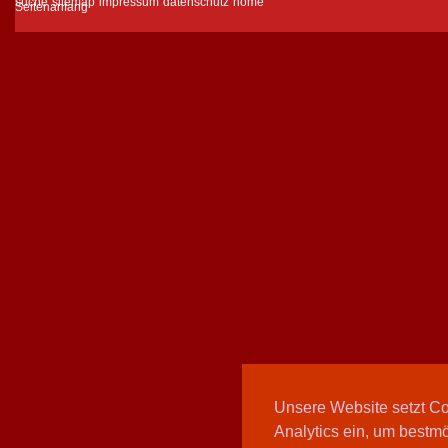
suche
sitemap
impressum
datenschutz
home
Unsere Website setzt C
Analytics ein, um bestmö