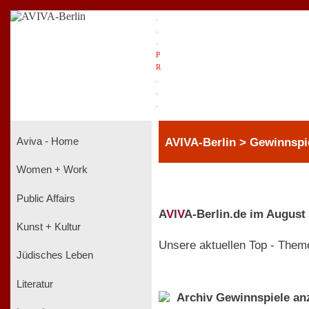
.
.
.
P
R
.
.
.
AVIVA-Berlin > Gewinnspi
Aviva - Home
Women + Work
Public Affairs
A
V
I
V
A-Berlin.de im August
Kunst + Kultur
Unsere aktuellen Top - Them
Jüdisches Leben
Literatur
Archiv Gewinnspiele an