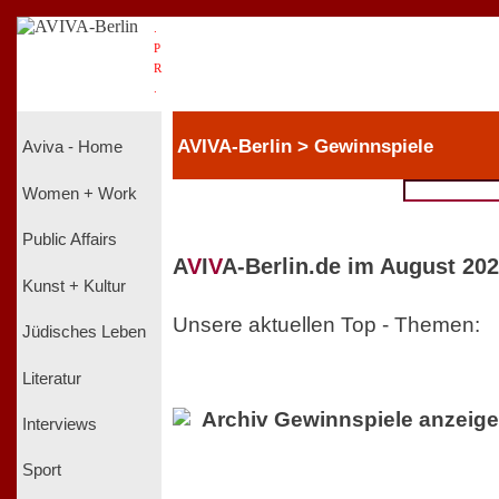
.
P
R
.
AVIVA-Berlin > Gewinnspiele
Aviva - Home
Women + Work
Public Affairs
A
V
I
V
A-Berlin.de im August 202
Kunst + Kultur
Unsere aktuellen Top - Themen:
Jüdisches Leben
Literatur
Archiv Gewinnspiele anzeig
Interviews
Sport