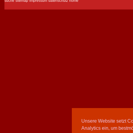
suche
sitemap
impressum
datenschutz
home
Unsere Website setzt C
Analytics ein, um bestmö