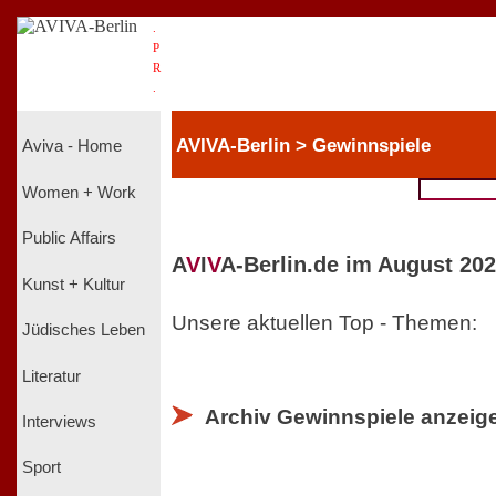
.
P
R
.
AVIVA-Berlin > Gewinnspiele
Aviva - Home
Women + Work
Public Affairs
A
V
I
V
A-Berlin.de im August 202
Kunst + Kultur
Unsere aktuellen Top - Themen:
Jüdisches Leben
Literatur
Archiv Gewinnspiele anzeig
Interviews
Sport