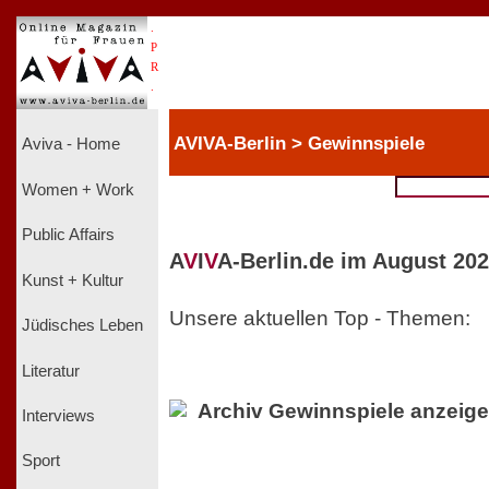
.
P
R
.
AVIVA-Berlin > Gewinnspiele
Aviva - Home
Women + Work
Public Affairs
A
V
I
V
A-Berlin.de im August 202
Kunst + Kultur
Unsere aktuellen Top - Themen:
Jüdisches Leben
Literatur
Archiv Gewinnspiele anzeig
Interviews
Sport