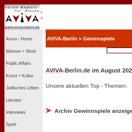
.
P
R
.
AVIVA-Berlin > Gewinnspiele
Aviva - Home
Women + Work
Public Affairs
A
V
I
V
A-Berlin.de im August 202
Kunst + Kultur
Unsere aktuellen Top - Themen:
Jüdisches Leben
Literatur
Archiv Gewinnspiele anzeig
Interviews
Sport