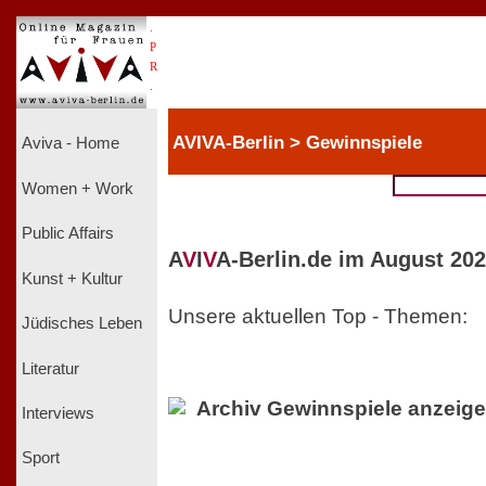
.
P
R
.
AVIVA-Berlin > Gewinnspiele
Aviva - Home
Women + Work
Public Affairs
A
V
I
V
A-Berlin.de im August 202
Kunst + Kultur
Unsere aktuellen Top - Themen:
Jüdisches Leben
Literatur
Archiv Gewinnspiele anzeig
Interviews
Sport