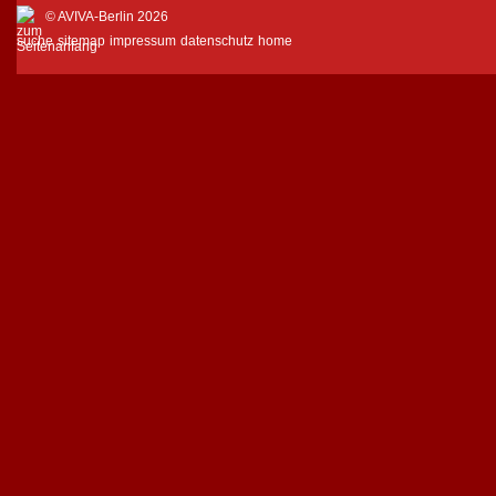
© AVIVA-Berlin 2026
suche
sitemap
impressum
datenschutz
home