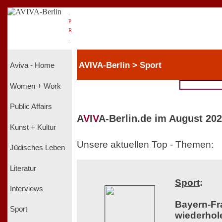
.
P
R
.
AVIVA-Berlin > Sport
Aviva - Home
Women + Work
Public Affairs
A
V
I
V
A-Berlin.de im August 202
Kunst + Kultur
Unsere aktuellen Top - Themen:
Jüdisches Leben
Literatur
Sport
:
Interviews
Bayern-Fr
Sport
wiederhol