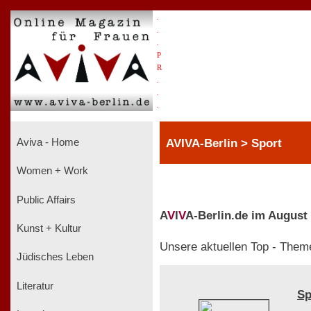
.
.
.
P
R
.
.
.
AVIVA-Berlin > Sport
Aviva - Home
Women + Work
Public Affairs
A
V
I
V
A-Berlin.de im August
Kunst + Kultur
Unsere aktuellen Top - Them
Jüdisches Leben
Literatur
Sp