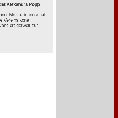
det Alexandra Popp
eut Meisterinnenschaft
ne Vereinsikone
vanciert derweil zur