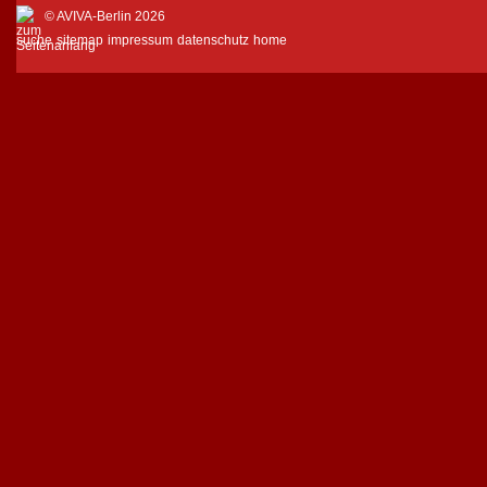
© AVIVA-Berlin 2026
suche
sitemap
impressum
datenschutz
home