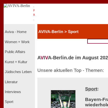
.
P
R
.
AVIVA-Berlin > Sport
Aviva - Home
Women + Work
Public Affairs
A
V
I
V
A-Berlin.de im August 202
Kunst + Kultur
Unsere aktuellen Top - Themen:
Jüdisches Leben
Literatur
Sport
:
Interviews
Bayern-Fr
Sport
wiederhol