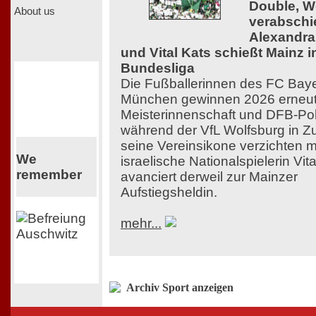
Double, W
About us
verabschi
Alexandr
und Vital Kats schießt Mainz i
Bundesliga
Die Fußballerinnen des FC Bay
München gewinnen 2026 erneu
Meisterinnenschaft und DFB-Po
während der VfL Wolfsburg in Zu
seine Vereinsikone verzichten 
We
israelische Nationalspielerin Vit
remember
avanciert derweil zur Mainzer
Aufstiegsheldin.
mehr...
Archiv Sport anzeigen