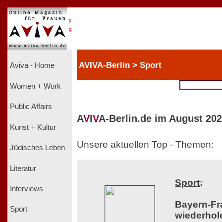
.
P
R
.
AVIVA-Berlin > Sport
Aviva - Home
Women + Work
Public Affairs
A
V
I
V
A-Berlin.de im August 202
Kunst + Kultur
Unsere aktuellen Top - Themen:
Jüdisches Leben
Literatur
Sport
:
Interviews
Bayern-Fr
Sport
wiederhol