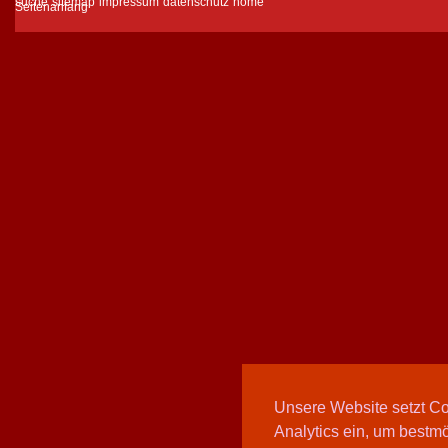
suche
sitemap
impressum
datenschutz
home
Unsere Website setzt C
Analytics ein, um bestmö