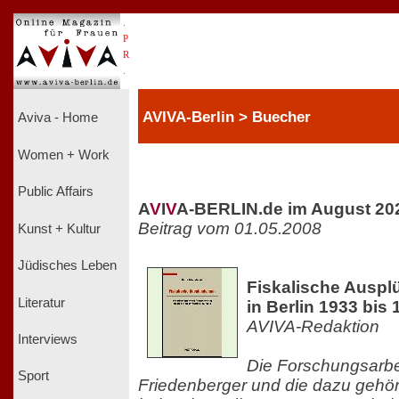
.
P
R
.
AVIVA-Berlin > Buecher
Aviva - Home
Women + Work
Public Affairs
A
V
I
V
A-BERLIN.de im August 20
Beitrag vom 01.05.2008
Kunst + Kultur
Jüdisches Leben
Fiskalische Auspl
Literatur
in Berlin 1933 bis 
AVIVA-Redaktion
Interviews
Die Forschungsarbei
Sport
Friedenberger und die dazu gehöri