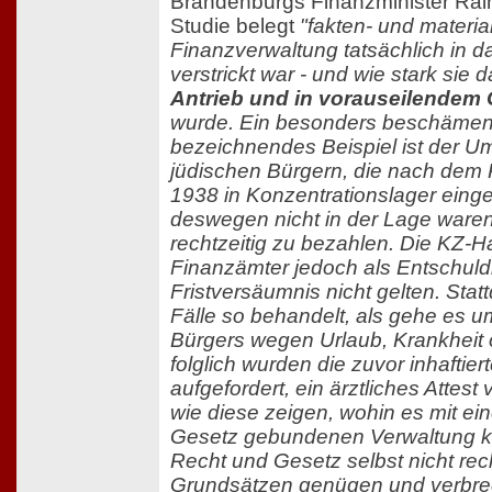
Brandenburgs Finanzminister Rain
Studie belegt
"fakten- und material
Finanzverwaltung tatsächlich in 
verstrickt war - und wie stark sie 
Antrieb und in vorauseilende
wurde. Ein besonders beschäme
bezeichnendes Beispiel ist der U
jüdischen Bürgern, die nach de
1938 in Konzentrationslager einge
deswegen nicht in der Lage waren
rechtzeitig zu bezahlen. Die KZ-Ha
Finanzämter jedoch als Entschuld
Fristversäumnis nicht gelten. Sta
Fälle so behandelt, als gehe es 
Bürgers wegen Urlaub, Krankheit 
folglich wurden die zuvor inhaftier
aufgefordert, ein ärztliches Attes
wie diese zeigen, wohin es mit ei
Gesetz gebundenen Verwaltung 
Recht und Gesetz selbst nicht rec
Grundsätzen genügen und verbre