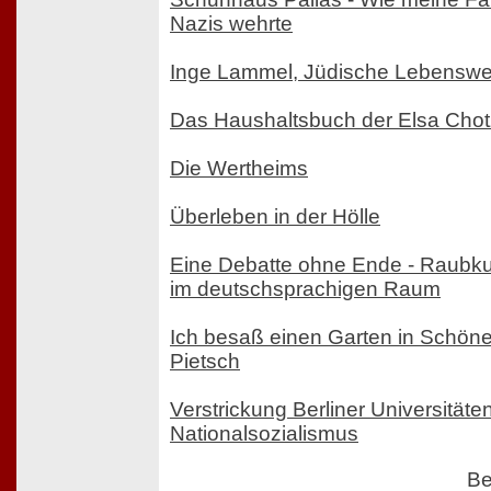
Nazis wehrte
Inge Lammel, Jüdische Lebensw
Das Haushaltsbuch der Elsa Cho
Die Wertheims
Überleben in der Hölle
Eine Debatte ohne Ende - Raubkun
im deutschsprachigen Raum
Ich besaß einen Garten in Schönei
Pietsch
Verstrickung Berliner Universitäte
Nationalsozialismus
Be