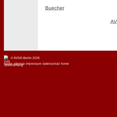
Buecher
AV
© AVIVA-Berlin 2026
suche
sitemap
impressum
datenschutz
home