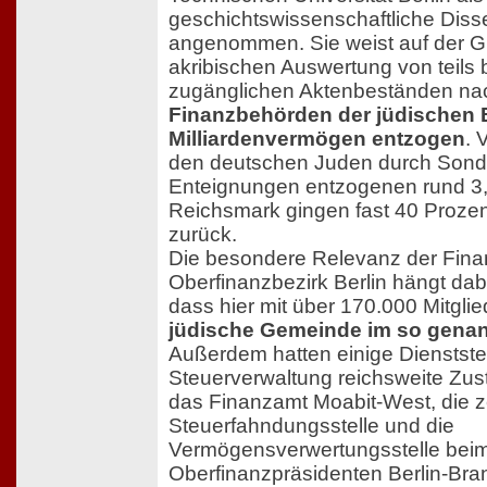
geschichtswissenschaftliche Disse
angenommen. Sie weist auf der G
akribischen Auswertung von teils bi
zugänglichen Aktenbeständen na
Finanzbehörden der jüdischen 
Milliardenvermögen entzogen
. 
den deutschen Juden durch Sond
Enteignungen entzogenen rund 3,5
Reichsmark gingen fast 40 Prozent
zurück.
Die besondere Relevanz der Fin
Oberfinanzbezirk Berlin hängt da
dass hier mit über 170.000 Mitgli
jüdische Gemeinde im so genan
Außerdem hatten einige Dienststel
Steuerverwaltung reichsweite Zus
das Finanzamt Moabit-West, die z
Steuerfahndungsstelle und die
Vermögensverwertungsstelle bei
Oberfinanzpräsidenten Berlin-Bra