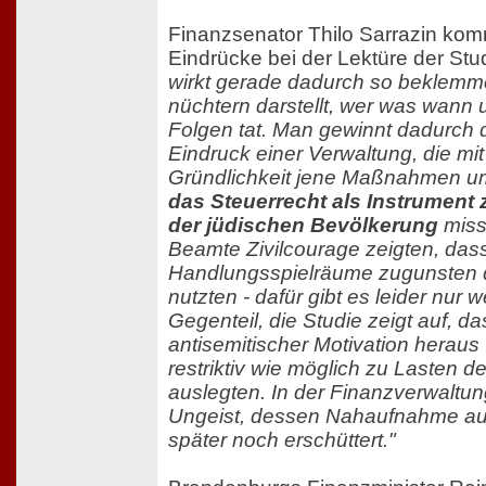
Finanzsenator Thilo Sarrazin kom
Eindrücke bei der Lektüre der Stu
wirkt gerade dadurch so beklemm
nüchtern darstellt, wer was wann 
Folgen tat. Man gewinnt dadurch 
Eindruck einer Verwaltung, die mi
Gründlichkeit jene Maßnahmen um
das Steuerrecht als Instrument
der jüdischen Bevölkerung
miss
Beamte Zivilcourage zeigten, dass
Handlungsspielräume zugunsten d
nutzten - dafür gibt es leider nur 
Gegenteil, die Studie zeigt auf, da
antisemitischer Motivation heraus 
restriktiv wie möglich zu Lasten d
auslegten. In der Finanzverwaltun
Ungeist, dessen Nahaufnahme au
später noch erschüttert."