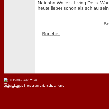
Natasha Walter - Living Dolls. W
heute lieber schön als schlau sein
Be
Buecher
© AVIVA-Berlin 2026
suche
sitemap
impressum
datenschutz
home