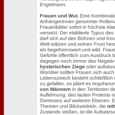
Engelmann.
Frauen und Wut.
Eine Kombinatio
AnhängerInnen genormter Rollenv
Frauenbilder sofort in höchste Ala
versetzt. Der etablierte Typus de
darf sich auf den Bühnen und Kin
Welt wälzen und seinen Frust hera
als begehrenswert und wild. Frau
Gefühle öffentlich zum Ausdruck b
dagegen noch immer das Negativ
hysterischen Ziege
oder aufsäss
Worüber sollten Frauen sich auch
Lebenszweck besteht schließlich in
zu gefallen, so plärrt es ringsher
von Männern
in den Territorien d
Auflehnung, des lauten Protests is
Dominanz auf weiteren Ebenen. 
Themen und Blickwinkeln, die
mit
Zustands stoßen, ist die Aufsatzs