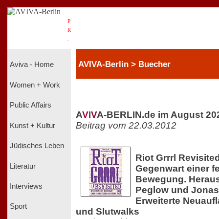
.
P
R
.
AVIVA-Berlin > Buecher
Aviva - Home
Women + Work
Public Affairs
A
V
I
V
A-BERLIN.de im August 20
Beitrag vom 22.03.2012
Kunst + Kultur
Jüdisches Leben
Riot Grrrl Revisit
Literatur
Gegenwart einer f
Bewegung. Heraus
Interviews
Peglow und Jonas
Erweiterte Neuaufl
Sport
und Slutwalks