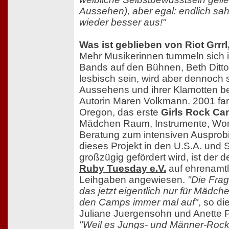
Aussehen), aber egal: endlich sa
wieder besser aus!"
Was ist geblieben von Riot Grrrl
Mehr Musikerinnen tummeln sich 
Bands auf den Bühnen, Beth Ditto
lesbisch sein, wird aber dennoch 
Aussehens und ihrer Klamotten b
Autorin Maren Volkmann. 2001 fan
Oregon, das erste
Girls Rock C
Mädchen Raum, Instrumente, Wo
Beratung zum intensiven Ausprob
dieses Projekt in den U.S.A. und
großzügig gefördert wird, ist der 
Ruby Tuesday e.V.
auf ehrenamtl
Leihgaben angewiesen.
"Die Frag
das jetzt eigentlich nur für Mädch
den Camps immer mal auf"
, so di
Juliane Juergensohn und Anette Pr
"Weil es Jungs- und Männer-Rock