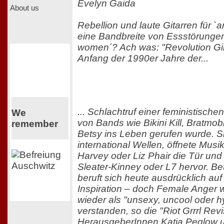
Evelyn Gaida
About us
Rebellion und laute Gitarren für 
eine Bandbreite von Essstörungen
women´? Ach was: "Revolution Girl
Anfang der 1990er Jahre der...
... Schlachtruf einer feministisc
We
von Bands wie Bikini Kill, Bratmo
remember
Betsy ins Leben gerufen wurde. S
international Wellen, öffnete Musi
Harvey oder Liz Phair die Tür un
Sleater-Kinney oder L7 hervor. Be
beruft sich heute ausdrücklich auf 
Inspiration – doch Female Anger w
wieder als "unsexy, uncool oder h
verstanden, so die "Riot Grrrl Revi
HerausgeberInnen Katja Peglow 