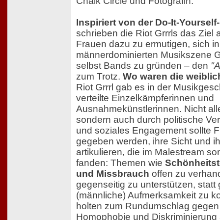
Chalk Circle und Fotografin.
Inspiriert von der Do-It-Yoursel
schrieben die Riot Grrrls das Ziel 
Frauen dazu zu ermutigen, sich in
männerdominierten Musikszene Ge
selbst Bands zu gründen – den
"A
zum Trotz.
Wo waren die weiblic
Riot Grrrl gab es in der Musikgesc
verteilte Einzelkämpferinnen und
Ausnahmekünstlerinnen. Nicht alle
sondern auch durch politische Ve
und soziales Engagement sollte
gegeben werden, ihre Sicht und ih
artikulieren, die im Malestream so
fanden: Themen wie
Schönheitst
und Missbrauch
offen zu verhan
gegenseitig zu unterstützen, stat
(männliche) Aufmerksamkeit zu ko
holten zum Rundumschlag gegen
Homophobie und Diskriminierung a