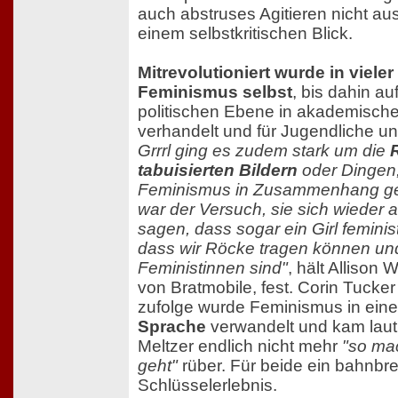
auch abstruses Agitieren nicht aus
einem selbstkritischen Blick.
Mitrevolutioniert wurde in vieler
Feminismus selbst
, bis dahin au
politischen Ebene in akademisch
verhandelt und für Jugendliche u
Grrrl ging es zudem stark um die
tabuisierten Bildern
oder Dingen, 
Feminismus in Zusammenhang ge
war der Versuch, sie sich wieder
sagen, dass sogar ein Girl feminist
dass wir Röcke tragen können un
Feministinnen sind"
, hält Allison
von Bratmobile, fest. Corin Tucke
zufolge wurde Feminismus in ein
Sprache
verwandelt und kam laut
Meltzer endlich nicht mehr
"so ma
geht"
rüber. Für beide ein bahnb
Schlüsselerlebnis.