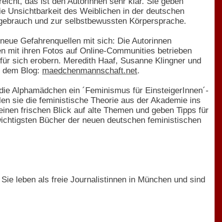
eicht, das ist den Autorinnen sehr klar. Sie geben
ie Unsichtbarkeit des Weiblichen in der deutschen
gebrauch und zur selbstbewussten Körpersprache.
neue Gefahrenquellen mit sich: Die Autorinnen
n mit ihren Fotos auf Online-Communities betrieben
t für sich erobern. Meredith Haaf, Susanne Klingner und
f dem Blog:
maedchenmannschaft.net
.
die Alphamädchen ein ´Feminismus für EinsteigerInnen´-
len sie die feministische Theorie aus der Akademie ins
einen frischen Blick auf alte Themen und geben Tipps für
wichtigsten Bücher der neuen deutschen feministischen
ie leben als freie Journalistinnen in München und sind