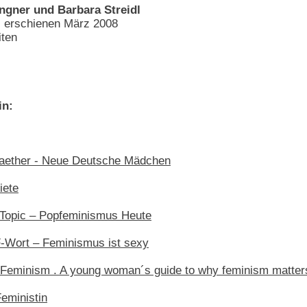
ngner und Barbara Streidl
 erschienen März 2008
ten
in:
Raether - Neue Deutsche Mädchen
iete
 Topic – Popfeminismus Heute
F-Wort – Feminismus ist sexy
al Feminism . A young woman´s guide to why feminism matter
Feministin