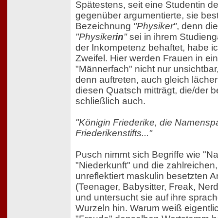
Spätestens, seit eine Studentin de
gegenüber argumentierte, sie bes
Bezeichnung
"Physiker"
, denn di
"Physiker
in
"
sei in ihrem Studien
der Inkompetenz behaftet, habe i
Zweifel. Hier werden Frauen in e
"Männerfach" nicht nur unsichtbar
denn auftreten, auch gleich läche
diesen Quatsch mitträgt, die/der be
schließlich auch.
"Königin Friederike, die Namensp
Friederikenstifts..."
Pusch nimmt sich Begriffe wie "N
"Niederkunft" und die zahlreichen
unreflektiert maskulin besetzten 
(Teenager, Babysitter, Freak, Nerd,
und untersucht sie auf ihre sprac
Wurzeln hin. Warum weiß eigentli