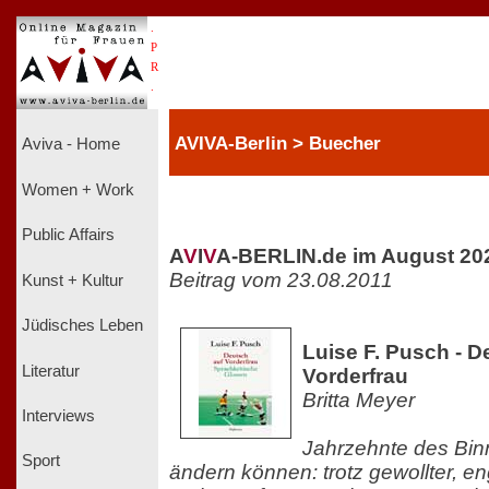
.
P
R
.
AVIVA-Berlin > Buecher
Aviva - Home
Women + Work
Public Affairs
A
V
I
V
A-BERLIN.de im August 20
Beitrag vom 23.08.2011
Kunst + Kultur
Jüdisches Leben
Luise F. Pusch - D
Literatur
Vorderfrau
Britta Meyer
Interviews
Jahrzehnte des Bin
Sport
ändern können: trotz gewollter, en