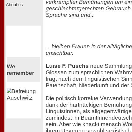
verkrampfter Bemühungen um ei
About us
geschlechtergerechten Gebrauch
Sprache sind und...
... bleiben Frauen in der alltägli
unsichtbar.
Luise F. Puschs
neue Sammlung f
We
Glossen zum sprachlichen Wahnw
remember
fragt nach dem linguistischen Si
Patenschaft, Niederkunft und der
Die politisch korrekte Verwendung
dank der hartnäckigen Bemühunge
LinguistInnen, als allgegenwärtig
zumindest im BeamtInnendeutsc
sein. Aber wie knackt mensch Wört
ihrem Ursprung sowohl sexistisch 