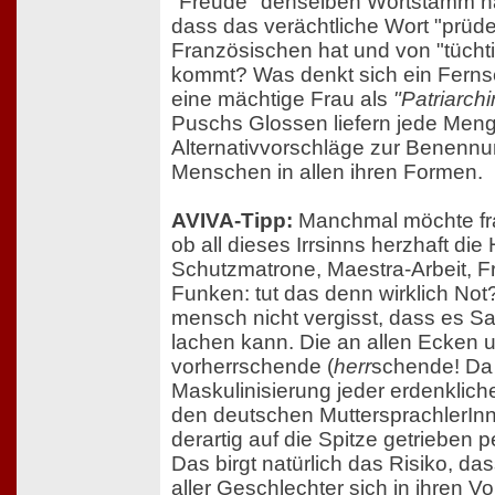
"Freude" denselben Wortstamm ha
dass das verächtliche Wort "prüd
Französischen hat und von "tüchti
kommt? Was denkt sich ein Ferns
eine mächtige Frau als
"Patriarchi
Puschs Glossen liefern jede Me
Alternativvorschläge zur Benennun
Menschen in allen ihren Formen.
AVIVA-Tipp:
Manchmal möchte fr
ob all dieses Irrsinns herzhaft die
Schutzmatrone, Maestra-Arbeit, F
Funken: tut das denn wirklich Not
mensch nicht vergisst, dass es Sat
lachen kann. Die an allen Ecken
vorherrschende (
herr
schende! Da 
Maskulinisierung jeder erdenklich
den deutschen MuttersprachlerInn
derartig auf die Spitze getrieben per
Das birgt natürlich das Risiko, da
aller Geschlechter sich in ihren 