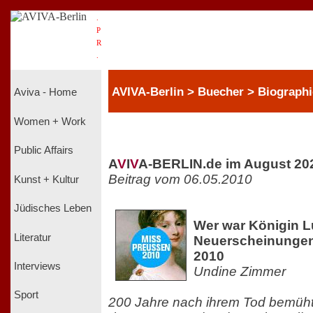
.
P
R
.
AVIVA-Berlin > Buecher > Biograph
Aviva - Home
Women + Work
Public Affairs
A
V
I
V
A-BERLIN.de im August 20
Beitrag vom 06.05.2010
Kunst + Kultur
Jüdisches Leben
Wer war Königin Lu
Literatur
Neuerscheinungen
2010
Interviews
Undine Zimmer
Sport
200 Jahre nach ihrem Tod bemüht