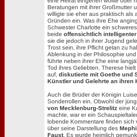
eine Heirat eingehen wollte oder 
Beratungen mit ihrer Großmutter 
willigte sie eher aus praktisch al
Gründen ein. Was ihre Ehe anging t
Schwester Charlotte ein schweres
beide
offensichtlich intelligente
sie die jedoch in ihrer Jugend gele
Trost sein, ihre Pflicht getan zu 
Ablenkung in der Philosophie und v
führte neben ihrer Ehe eine langjä
Tod ihres Geliebten. Therese hiel
auf,
diskutierte mit Goethe und S
Künstler und Gelehrte an ihren
Auch die Brüder der Königin Lui
Sonderrollen ein. Obwohl der jüng
von Mecklenburg-Strelitz
eine Ka
machte, war er ein Schauspieltale
lobende Kommentare finden sich 
über seine Darstellung des
Mephi
Faust
. Es wurde heimlich gemunke