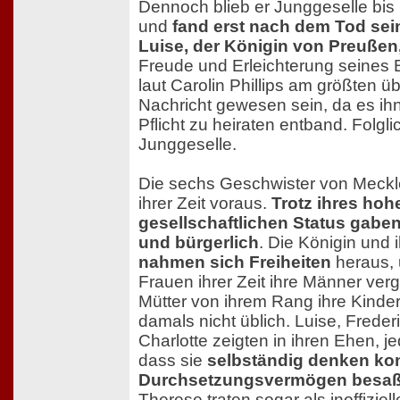
Dennoch blieb er Junggeselle bis 
und
fand erst nach dem Tod sei
Luise, der Königin von Preußen,
Freude und Erleichterung seines B
laut Carolin Phillips am größten ü
Nachricht gewesen sein, da es ihn
Pflicht zu heiraten entband. Folgli
Junggeselle.
Die sechs Geschwister von Meckle
ihrer Zeit voraus.
Trotz ihres hoh
gesellschaftlichen Status gaben
und bürgerlich
. Die Königin und
nahmen sich Freiheiten
heraus, 
Frauen ihrer Zeit ihre Männer ver
Mütter von ihrem Rang ihre Kinder 
damals nicht üblich. Luise, Frede
Charlotte zeigten in ihren Ehen, j
dass sie
selbständig denken ko
Durchsetzungsvermögen besa
Therese traten sogar als inoffiziel