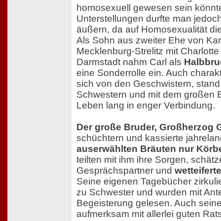
homosexuell gewesen sein könnt
Unterstellungen durfte man jedoch 
äußern, da auf Homosexualität die
Als Sohn aus zweiter Ehe von Kar
Mecklenburg-Strelitz mit Charlott
Darmstadt nahm Carl als
Halbbru
eine Sonderrolle ein. Auch charakt
sich von den Geschwistern, stand
Schwestern und mit dem großen B
Leben lang in enger Verbindung.
Der große Bruder, Großherzog 
schüchtern und kassierte jahrela
auserwählten Bräuten nur Kör
teilten mit ihm ihre Sorgen, schätz
Gesprächspartner und
wetteifert
Seine eigenen Tagebücher zirkuli
zu Schwester und wurden mit Ant
Begeisterung gelesen. Auch sein
aufmerksam mit allerlei guten Rats