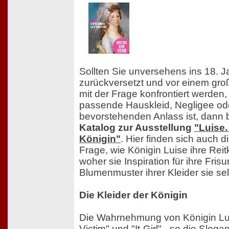
Sollten Sie unversehens ins 18. J
zurückversetzt und vor einem gro
mit der Frage konfrontiert werden
passende Hauskleid, Negligee ode
bevorstehenden Anlass ist, dann b
Katalog zur Ausstellung
"Luise.
Königin"
. Hier finden sich auch d
Frage, wie Königin Luise ihre Reit
woher sie Inspiration für ihre Fr
Blumenmuster ihrer Kleider sie sel
Die Kleider der Königin
Die Wahrnehmung von Königin Lui
Victim" und "It-Girl" - so die Slog