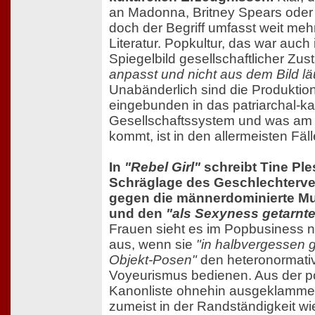
an Madonna, Britney Spears oder
doch der Begriff umfasst weit meh
Literatur. Popkultur, das war auc
Spiegelbild gesellschaftlicher Zu
anpasst und nicht aus dem Bild läu
Unabänderlich sind die Produkti
eingebunden in das patriarchal-kap
Gesellschaftssystem und was am 
kommt, ist in den allermeisten Fäl
In
"Rebel Girl"
schreibt Tine Pl
Schräglage des Geschlechterver
gegen die männerdominierte M
und den
"als Sexyness getarnt
Frauen sieht es im Popbusiness n
aus, wenn sie
"in halbvergessen 
Objekt-Posen"
den heteronormati
Voyeurismus bedienen. Aus der 
Kanonliste ohnehin ausgeklammert
zumeist in der Randständigkeit w