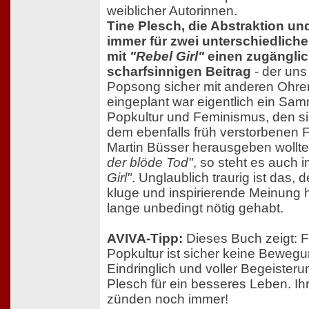
weiblicher Autorinnen.
Tine Plesch, die Abstraktion und
immer für zwei unterschiedliche 
mit
"Rebel Girl"
einen zugängli
scharfsinnigen Beitrag
- der uns
Popsong sicher mit anderen Ohren
eingeplant war eigentlich ein S
Popkultur und Feminismus, den s
dem ebenfalls früh verstorbenen 
Martin Büsser herausgeben wollt
der blöde Tod"
, so steht es auch 
Girl"
. Unglaublich traurig ist das,
kluge und inspirierende Meinung h
lange unbedingt nötig gehabt.
AVIVA-Tipp:
Dieses Buch zeigt: F
Popkultur ist sicher keine Bewegu
Eindringlich und voller Begeisteru
Plesch für ein besseres Leben. Ih
zünden noch immer!