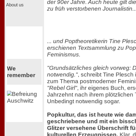
der 90er Jahre. Auch heute gilt die
About us
zu früh verstorbenen Journalistin..
... und Poptheoretikerin Tine Ples
erschienen Textsammlung zu Popk
Feminismus.
"Grundsätzliches gleich vorweg: D
We
notwendig."
, schreibt Tine Plesch
remember
zum Thema postmoderner Femini
"Rebel Girl"
, ihr eigenes Buch, ers
Jahrzehnt nach ihrem plötzlichen 
Unbedingt notwendig sogar.
Popkultur, das ist heute wie dam
geschriebene und mit ein biss
Glitzer versehene Überschrift für
kulturellen Erzeugnissen.
Klar, 