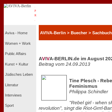
.
P
R
.
AVIVA-Berlin > Buecher > Sachbuch
Aviva - Home
Women + Work
Public Affairs
A
V
I
V
A-BERLIN.de im August 20
Beitrag vom 24.09.2013
Kunst + Kultur
Jüdisches Leben
Tine Plesch - Rebe
Literatur
Feminismus
Philippa Schindler
Interviews
"Rebel girl - when sh
Sport
revolution", singt die Riot-Grrrl-Ba