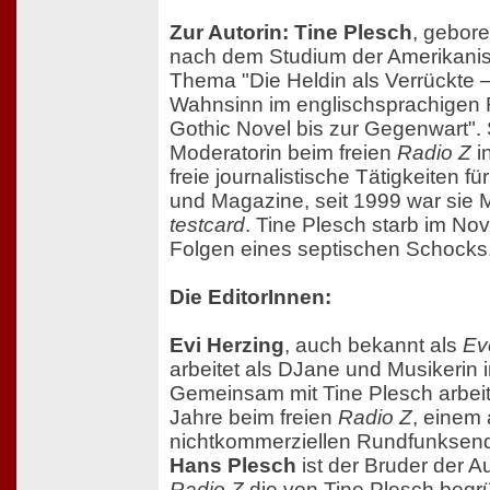
Zur Autorin: Tine Plesch
, gebor
nach dem Studium der Amerikanist
Thema "Die Heldin als Verrückte 
Wahnsinn im englischsprachigen
Gothic Novel bis zur Gegenwart". 
Moderatorin beim freien
Radio Z
i
freie journalistische Tätigkeiten f
und Magazine, seit 1999 war sie 
testcard
. Tine Plesch starb im N
Folgen eines septischen Schocks
Die EditorInnen:
Evi Herzing
, auch bekannt als
Ev
arbeitet als DJane und Musikerin 
Gemeinsam mit Tine Plesch arbeite
Jahre beim freien
Radio Z
, einem 
nichtkommerziellen Rundfunksend
Hans Plesch
ist der Bruder der A
Radio Z
die von Tine Plesch begr