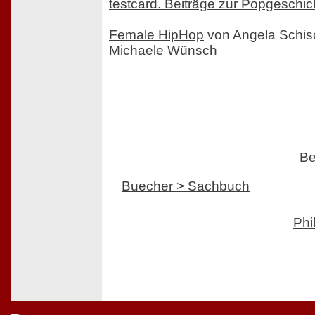
testcard. Beiträge zur Popgeschic
Female HipHop
von Angela Schi
Michaele Wünsch
Be
Buecher > Sachbuch
Phi