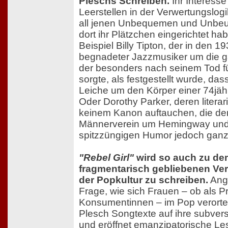
Pleschs Schreiben.
Ihr Interesse
Leerstellen in der Verwertungslog
all jenen Unbequemen und Unbeu
dort ihr Plätzchen eingerichtet ha
Beispiel Billy Tipton, der in den 1
begnadeter Jazzmusiker um die g
der besonders nach seinem Tod fü
sorgte, als festgestellt wurde, das
Leiche um den Körper einer 74jäh
Oder Dorothy Parker, deren litera
keinem Kanon auftauchen, die d
Männerverein um Hemingway und F
spitzzüngigen Humor jedoch ganz
"Rebel Girl"
wird so auch zu dem
fragmentarisch gebliebenen Ve
der Popkultur zu schreiben.
Ange
Frage, wie sich Frauen – ob als 
Konsumentinnen – im Pop verorte
Plesch Songtexte auf ihre subvers
und eröffnet emanzipatorische L