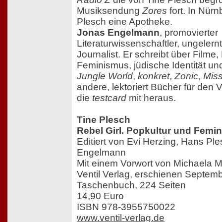
Musiksendung
Zores
fort. In Nürn
Plesch eine Apotheke.
Jonas Engelmann
, promovierter
Literaturwissenschaftler, ungelernt
Journalist. Er schreibt über Filme, 
Feminismus, jüdische Identität u
Jungle World
,
konkret
,
Zonic
,
Mis
andere, lektoriert Bücher für den V
die
testcard
mit heraus.
Tine Plesch
Rebel Girl. Popkultur und Femi
Editiert von Evi Herzing, Hans Pl
Engelmann
Mit einem Vorwort von Michaela M
Ventil Verlag, erschienen Septem
Taschenbuch, 224 Seiten
14,90 Euro
ISBN 978-3955750022
www.ventil-verlag.de