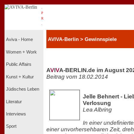
.
P
R
.
AVIVA-Berlin > Gewinnspiele
Aviva - Home
Women + Work
Public Affairs
A
V
I
V
A-BERLIN.de im August 20
Beitrag vom 18.02.2014
Kunst + Kultur
Jüdisches Leben
Jelle Behnert - Li
Literatur
Verlosung
Lea Albring
Interviews
In einer undefinier
Sport
einer unvorhersehbaren Zeit, dreh