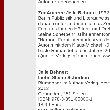
Autorin zu beobachten.
Zur Autorin: Jelle Behnert
, 1962
Berlin Publizistik und Literaturwis
danach unter anderem für das Ze
Features für den Hörfunk und Dre
Steine Scherben" ist ihr erster 
"Harbour Front Literaturfestivals
Autorin mit dem Klaus-Michael Kü
beste Romandebüt des Jahres 20
(Quelle: Verlagsinformationen,
www
Jelle Behnert
Liebe Steine Scherben
Blumenbar im Aufbau Verlag, ers
2013
Gebunden, 251 Seiten
ISBN: 978-3-351-05006-1
18,99 Euro
www.aufbau-verlag.de