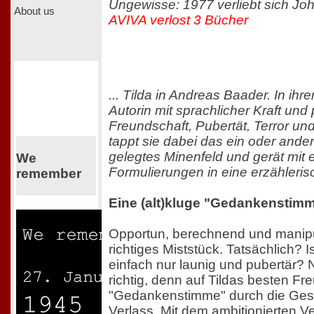
Ungewisse: 1977 verliebt sich Joh
About us
AVIVA verlost 3 Bücher
... Tilda in Andreas Baader. In ihre
Autorin mit sprachlicher Kraft un
Freundschaft, Pubertät, Terror und
tappt sie dabei das ein oder ander
gelegtes Minenfeld und gerät mit e
We
Formulierungen in eine erzähleris
remember
Eine (alt)kluge "Gedankenstim
Opportun, berechnend und manipula
richtiges Miststück. Tatsächlich? I
einfach nur launig und pubertär? 
richtig, denn auf Tildas besten F
"Gedankenstimme" durch die Geschi
Verlass. Mit dem ambitionierten 