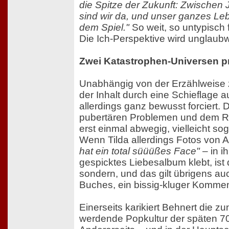
die Spitze der Zukunft: Zwischen
sind wir da, und unser ganzes Le
dem Spiel."
So weit, so untypisch 
Die Ich-Perspektive wird unglaubw
Zwei Katastrophen-Universen pr
Unabhängig von der Erzählweise 
der Inhalt durch eine Schieflage au
allerdings ganz bewusst forciert.
pubertären Problemen und dem RA
erst einmal abwegig, vielleicht s
Wenn Tilda allerdings Fotos von
hat ein total süüüßes Face"
– in i
gespicktes Liebesalbum klebt, ist d
sondern, und das gilt übrigens auc
Buches, ein bissig-kluger Kommen
Einerseits karikiert Behnert die
werdende Popkultur der späten 70