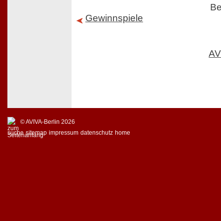
Be
Gewinnspiele
AV
© AVIVA-Berlin 2026
suche
sitemap
impressum
datenschutz
home