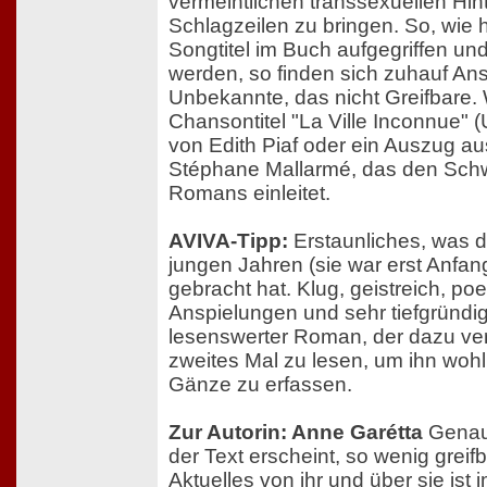
vermeintlichen transsexuellen Hint
Schlagzeilen zu bringen. So, wie
Songtitel im Buch aufgegriffen un
werden, so finden sich zuhauf An
Unbekannte, das nicht Greifbare.
Chansontitel "La Ville Inconnue" 
von Edith Piaf oder ein Auszug a
Stéphane Mallarmé, das den Sc
Romans einleitet.
AVIVA-Tipp:
Erstaunliches, was di
jungen Jahren (sie war erst Anfan
gebracht hat. Klug, geistreich, poe
Anspielungen und sehr tiefgründig
lesenswerter Roman, der dazu verl
zweites Mal zu lesen, um ihn wohl 
Gänze zu erfassen.
Zur Autorin: Anne Garétta
Genaus
der Text erscheint, so wenig greifba
Aktuelles von ihr und über sie ist 