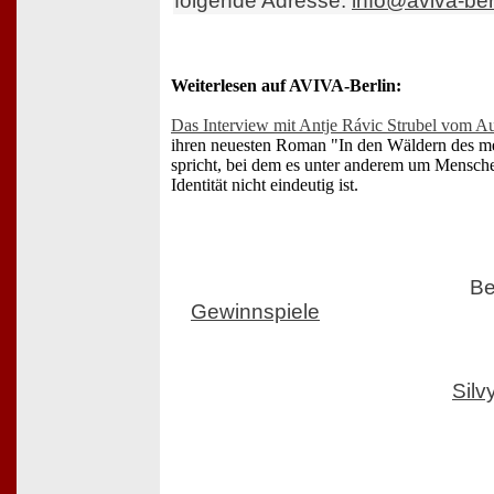
folgende Adresse:
info@aviva-ber
Weiterlesen auf AVIVA-Berlin:
Das Interview mit Antje Rávic Strubel vom A
ihren neuesten Roman "In den Wäldern des m
spricht, bei dem es unter anderem um Mensche
Identität nicht eindeutig ist.
Be
Gewinnspiele
Sil