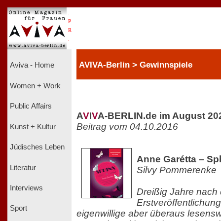
.
P
R
.
AVIVA-Berlin > Gewinnspiele
Aviva - Home
Women + Work
Public Affairs
A
V
I
V
A-BERLIN.de im August 20
Beitrag vom 04.10.2016
Kunst + Kultur
Jüdisches Leben
Anne Garétta – Sp
Literatur
Silvy Pommerenke
Interviews
Dreißig Jahre nach 
Erstveröffentlichung
Sport
eigenwillige aber überaus lesen